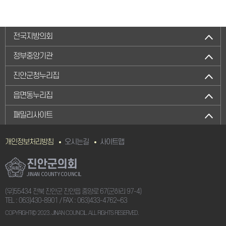
전국지방의회
정부중앙기관
진안군청누리집
읍면동누리집
패밀리사이트
개인정보처리방침
오시는길
사이트맵
진안군의회
JINAN COUNTY COUNCIL
(우)55434 전북 진안군 진안읍 중앙로 67(군하리 97-4)
TEL :
063)430-8901
/ FAX : 063)433-4762~63
COPYRIGHTⒸ 2023. JINAN COUNCIL. ALL RIGHTS RESERVED.