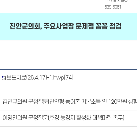
539-6061
진안군의회, 주요사업장 문제점 꼼꼼 점검
보도자료(26.4.17)-1.hwp
[74]
김민규의원 군정질문(진안형 농어촌 기본소득 연 120만원 샹향
이명진의원 군정질문(휴경 농경지 활성화 대책마련 촉구)