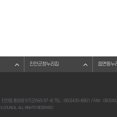
진안군청누리집
읍면동누
군 진안읍 중앙로 67(군하리 97-4)
TEL :
063)430-8901
/ FAX : 063)4
N COUNCIL. ALL RIGHTS RESERVED.