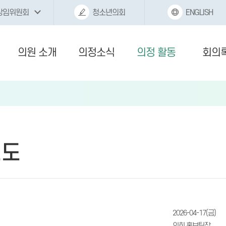
상임위원회
청소년의회
ENGLISH
의원 소개
의정소식
의정 활동
회의
보도
2026-04-17(금)
의회 홍보팀장