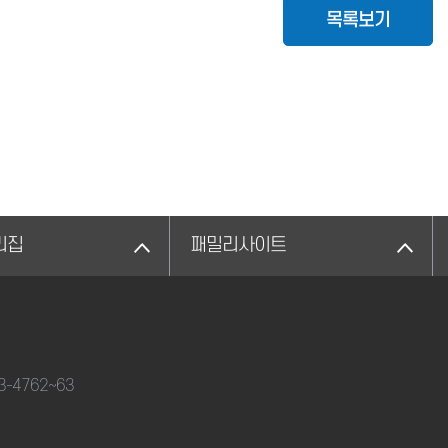
목록보기
리집
패밀리사이트
33-4762~63