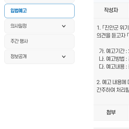
작성자
입법예고
의사일정
1. 「진안군 위
의견을 듣고자 
주간 행사
가. 예고기간 : 202
정보공개
나. 예고방법 :
다. 예고내용 :
2. 예고 내용에
간주하여 처리할
첨부