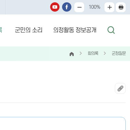
100%
록
군민의 소리
의정활동 정보공개
회의록
군정질문