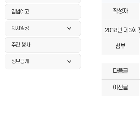
작성자
입법예고
의사일정
2018년 제3
주간 행사
첨부
정보공개
다음글
이전글