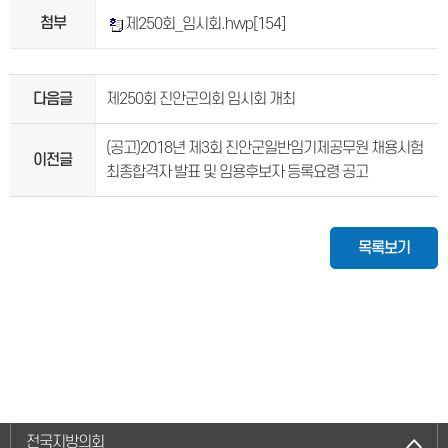
첨부
제250회_임시회.hwp
[154]
다음글
제250회 진안군의회 임시회 개최
(공고)2018년 제3회 진안군일반임기제공무원 채용시험
이전글
최종합격자 발표 및 임용후보자 등록요령 공고
목록보기
전국지방의회