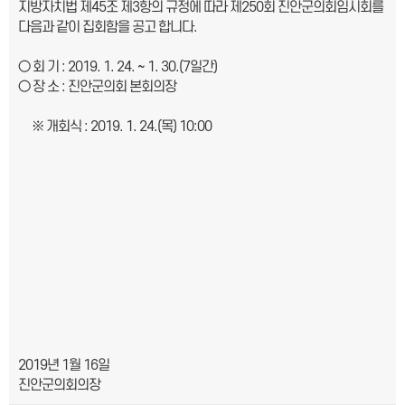
지방자치법 제
45
조 제
3
항의 규정에 따라
제
250
회 진안군의회
임시회를
다음과 같이
집회함을 공고 합니다
.
○
회
기
: 2019. 1. 24. ~ 1. 30.(7
일간
)
○
장
소
:
진안군의회 본회의장
※
개
회
식
: 2019. 1. 24.(
목
) 10:00
2019
년
1
월
16
일
진안군의회의장