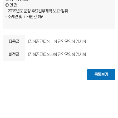
◎
안 건
-
2019
년도 군정 주요업무계획 보고
·
청취
-
조례안 및 기타안건 처리
다음글
(집회공고)제251회 진안군의회 임시회
이전글
(집회공고)제250회 진안군의회 임시회
목록보기