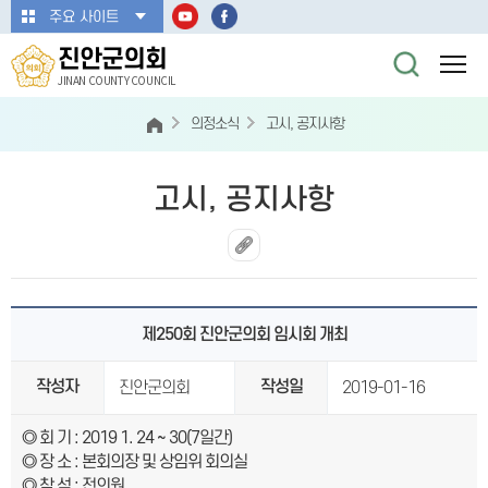
본문바로가기
주요 사이트
진안군의회
JINAN COUNTY COUNCIL
의정소식
고시, 공지사항
고시, 공지사항
제250회 진안군의회 임시회 개최
작성자
작성일
진안군의회
2019-01-16
◎
회 기
: 2019 1. 24 ~ 30(7
일간
)
◎
장 소
:
본회의장 및 상임위 회의실
◎
참 석
:
전의원