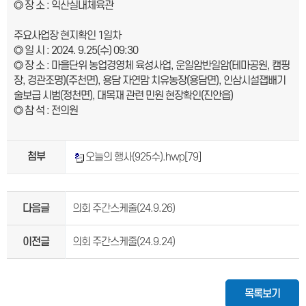
◎ 장 소 : 익산실내체육관
주요사업장 현지확인 1일차
◎ 일 시 : 2024. 9.25(수) 09:30
◎ 장 소 : 마을단위 농업경영체 육성사업, 운일암반일암(테마공원, 캠핑
장, 경관조명)(주천면), 용담 자연맘 치유농장(용담면), 인삼시설잽배기
술보급 시범(정천면), 대목재 관련 민원 현장확인(진안읍)
◎ 참 석 : 전의원
첨부
오늘의 행사(925수).hwp
[79]
다음글
의회 주간스케줄(24.9.26)
이전글
의회 주간스케줄(24.9.24)
목록보기