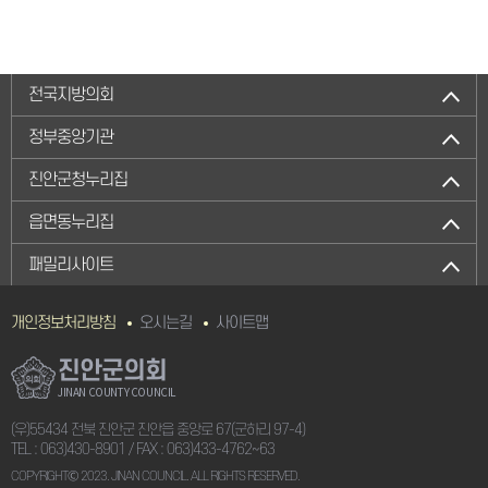
전국지방의회
정부중앙기관
진안군청누리집
읍면동누리집
패밀리사이트
개인정보처리방침
오시는길
사이트맵
진안군의회
JINAN COUNTY COUNCIL
(우)55434 전북 진안군 진안읍 중앙로 67(군하리 97-4)
TEL :
063)430-8901
/ FAX : 063)433-4762~63
COPYRIGHTⒸ 2023. JINAN COUNCIL. ALL RIGHTS RESERVED.