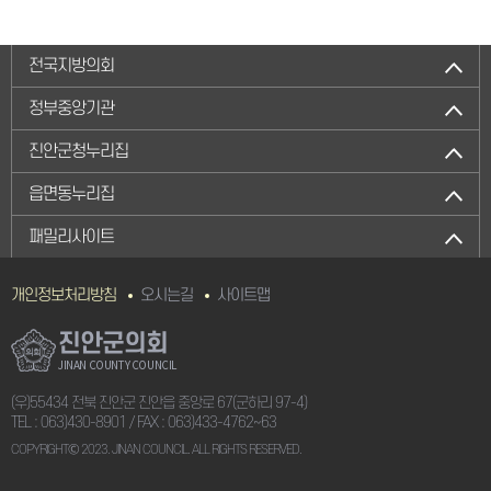
전국지방의회
정부중앙기관
진안군청누리집
읍면동누리집
패밀리사이트
개인정보처리방침
오시는길
사이트맵
진안군의회
JINAN COUNTY COUNCIL
(우)55434 전북 진안군 진안읍 중앙로 67(군하리 97-4)
TEL :
063)430-8901
/ FAX : 063)433-4762~63
COPYRIGHTⒸ 2023. JINAN COUNCIL. ALL RIGHTS RESERVED.