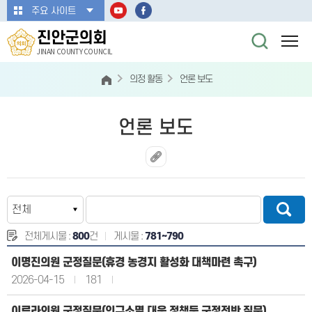
본문바로가기
주요 사이트
진안군의회
JINAN COUNTY COUNCIL
의정 활동
언론 보도
언론 보도
전체게시물 :
800
건
게시물 :
781~790
이명진의원 군정질문(휴경 농경지 활성화 대책마련 촉구)
2026-04-15
181
이루라의원 군정질문(인구소멸 대응 정책등 군정전반 질문)