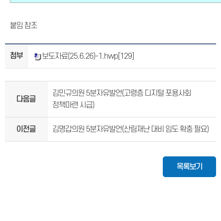
붙임 참조
첨부
보도자료(25.6.26)-1.hwp
[129]
김민규의원 5분자유발언(고령층 디지털 포용사회
다음글
정책마련 시급)
이전글
김명갑의원 5분자유발언(산림재난 대비 임도 확충 필요)
목록보기