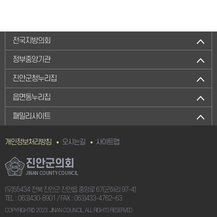
전국지방의회
정부중앙기관
진안군청누리집
읍면동누리집
패밀리사이트
개인정보처리방침
오시는길
사이트맵
진안군의회
JINAN COUNTY COUNCIL
(우)55434 전북 진안군 진안읍 중앙로 67(군하리 97-4)
TEL :
063)430-8901
/ FAX : 063)433-4762~63
COPYRIGHTⒸ 2023. JINAN COUNCIL. ALL RIGHTS RESERVED.