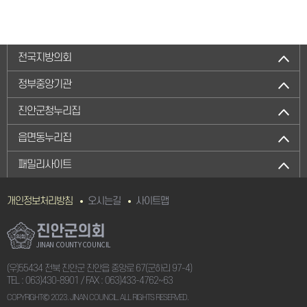
전국지방의회
정부중앙기관
진안군청누리집
읍면동누리집
패밀리사이트
개인정보처리방침
오시는길
사이트맵
진안군의회
JINAN COUNTY COUNCIL
(우)55434 전북 진안군 진안읍 중앙로 67(군하리 97-4)
TEL :
063)430-8901
/ FAX : 063)433-4762~63
COPYRIGHTⒸ 2023. JINAN COUNCIL. ALL RIGHTS RESERVED.