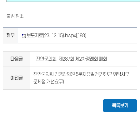
붙임 참조
첨부
보도자료(23. 12.15).hwpx
[188]
다음글
- 진안군의회, 제287회 제2차정례회 폐회 -
진안군의회 김명갑의원 5분자유발언(진안군 위탁사무
이전글
문제점 개선요구)
목록보기