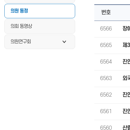
의원 동정
번호
의회 동영상
6566
장
의원연구회
6565
제
6564
진
6563
외
6562
진
6561
진
6560
산