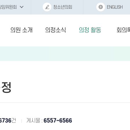
상임위원회
청소년의회
ENGLISH
의원 소개
의정소식
의정 활동
회의
동정
6736
건
게시물 :
6557~6566