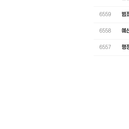
6559
범
6558
예
6557
행