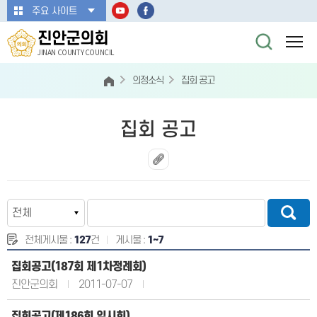
본문바로가기
주요 사이트
진안군의회
JINAN COUNTY COUNCIL
의정소식
집회 공고
집회 공고
전체게시물 :
127
건
게시물 :
1~7
집회공고(187회 제1차정례회)
진안군의회
2011-07-07
집회공고(제186회 임시회)