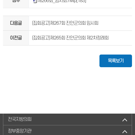
첨부
제266회_임시회.hwp
[183]
다음글
(집회공고)제267회 진안군의회 임시회
이전글
(집회공고)제265회 진안군의회 제2차정례회
목록보기
전국지방의회
정부중앙기관