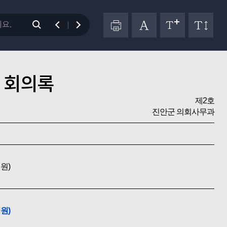
 회의록
제2호
진안군 의회사무과
원)
원)