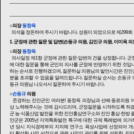
○의장
동창옥
의석을 정돈하여 주시기 바랍니다. 성원이 되었으므로 제299회
1. 군정에 관한 질문 및 답변(손동규 의원, 김민규 의원, 이미옥 의
○의장
동창옥
의사일정 제1항 군정에 관한 질문·답변의 건을 상정합니다. 군
에 대한 질문을 통해 군민의 의사를 군정에 반영하기 위한 것입
하는 순서로 진행하겠으며, 질문하실 의원님의 발언시간은 진안군
분을 초과할 수 없음을 알려드립니다. 질문하실 순서는 손동규 의
동규 의원님 나오셔서 질문하여 주시기 바랍니다.
○
손동규
의원
존경하는 진안군민 여러분! 동창옥 의장님과 선배·동료의원 여
상 노력해주시는 것에 감사드리며, 군정질문을 시작하도록 하겠
군 농·식품산업 발전을 위한 진안홍삼연구소와 진안 홍삼·한방 
안군은 2005년 지역특화발전 특구에 대한 규제 특례법에 의거하
년 당시 지식경제부의 지자체 연구소 육성사업에 선정되어 개소
터 활성화 사업 선정으로 관련 사업의 관리를 위해 설립한, 진