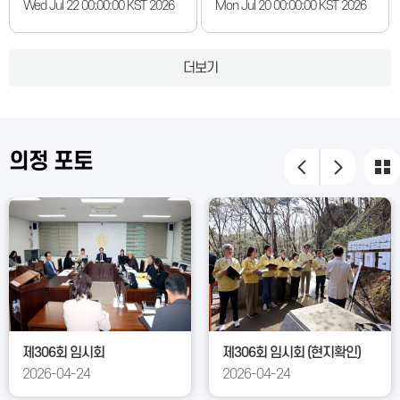
홍보실, 행정복지국(행정지원과,
건 3. 군수 및 관계공무원 출석 요
Wed Jul 22 00:00:00 KST 2026
Mon Jul 20 00:00:00 KST 2026
사회복지과, 가족행복과, 민원봉
구의 건 4. 예산결산특별위원회 구
사과, 문화체육과, 재무과), 보건소
성 결의안 5. 예산결산특별위원회
(보건행정과, 건강증진과)]
위원 선임의 건 6. 2026년도 군정
더보기
주요업무 상반기 추진 상황 및 하
반기 계획 보고·청취의 건 7. 2026
년도 제2회 추가경정예산안 및 기
금운용계획 변경안 제안설명 8. 본
의정 포토
회의 휴회의 건
제306회 임시회
제306회 임시회 (현지확인)
2026-04-24
2026-04-24