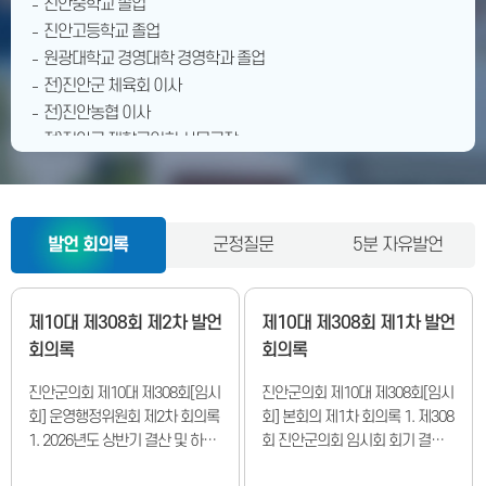
진안중학교 졸업
진안고등학교 졸업
원광대학교 경영대학 경영학과 졸업
전)진안군 체육회 이사
전)진안농협 이사
전)진안군 재향군인회 사무국장
전)한국농업경영인 진안읍회장
전)한국농업경영인 전라북도연합회 임원
전)한국농업경영인 진안군연합회 사업부회장
발언 회의록
군정질문
5분 자유발언
전)진안읍 이장단 협의회장
전)진안군 이장단 협의회장
전)진안군 사회복지협의회 감사
제10대 제308회 제2차 발언
제10대 제308회 제1차 발언
전) 진안군 학교운영위원장 협의회장
회의록
회의록
전) 제9대 진안군의회 의원 (제9대 진안군의회 전반기 운영행정위
원장)
진안군의회 제10대 제308회[임시
진안군의회 제10대 제308회[임시
현)진안군민주평화통일자문위원
회] 운영행정위원회 제2차 회의록
회] 본회의 제1차 회의록 1. 제308
현) 제10대 진안군의회 의원 (제10대 진안군의회 전반기 부의장)
1. 2026년도 상반기 결산 및 하반
회 진안군의회 임시회 회기 결정
기 주요업무계획 보고·청취[기획
의 건 2. 회의록 서명의원 선출의