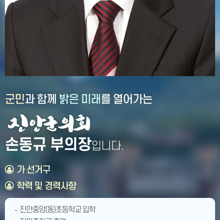
군민
과 함께
밝은 미래
를 열어가는
손동규 부의장
입니다.
가 선거구
학력 및 경력사항
진안중앙(동)초등학교 입학