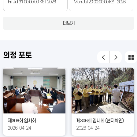
안 2. 법령 불부합 등 자치법규 정
건 3. 군수 및 관계공무원 출석 요
Fri Jul 31 00:00:00 KST 2026
Mon Jul 20 00:00:00 KST 2026
비를 위한 진안군 조례 일괄개정
구의 건 4. 예산결산특별위원회 구
조례안 3. 진안군 용역과제심의위
성 결의안 5. 예산결산특별위원회
원회 운영 조례 일부개정조례안 4.
위원 선임의 건 6. 2026년도 군정
더보기
진안군 지방보조금 관리 조례 일
주요업무 상반기 추진 상황 및 하
부개정조례안 5. 진안군 개인정보
반기 계획 보고·청취의 건 7. 2026
보호에 관한 조례안 6. 진안군 체
년도 제2회 추가경정예산안 및 기
육시설 관리 운영 조례 일부개정
금운용계획 변경안 제안설명 8. 본
의정 포토
조례안 7. 진안군 선택예방접종 지
회의 휴회의 건
원에 관한 조례 전부개정조례안 8.
인력양성 스마트팜 사용허가 동의
안 9. 진안군 우수한약재 유통지원
시설 사용허가 동의안 10. 진안군
특용작물산업화지원센터 운영 및
관리 조례안 11. 진안군 의용소방
대 지원 조례 일부개정조례안 12.
진안군 농업작업 안전재해 예방
및 지원에 관한 조례안 13. 2026
제306회 임시회
제306회 임시회 (현지확인)
년도 제2회 추가경정예산안 및 기
2026-04-24
2026-04-24
금운용계획 변경안