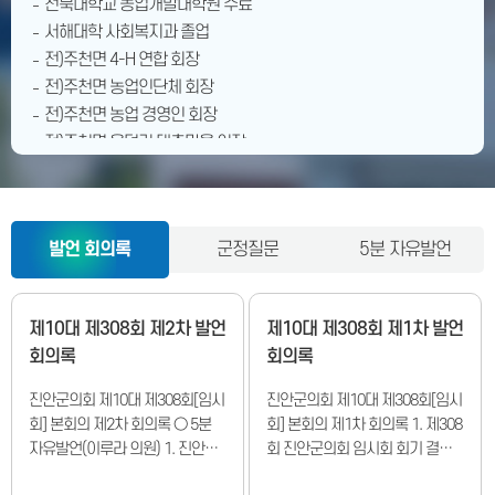
전북대학교 농업개발대학원 수료
서해대학 사회복지과 졸업
전)주천면 4-H 연합 회장
전)주천면 농업인단체 회장
전)주천면 농업 경영인 회장
전)주천면 용덕리 대촌마을 이장
전)주천중학교 운영위원장
전)주천면 농촌지도자 회장
전)주천면 체육회 부회장
발언 회의록
군정질문
5분 자유발언
전)주천면 농민회장
전)주천면 농단협 회장
전)진안군 농민회장
제10대 제308회 제2차 발언
제10대 제308회 제1차 발언
전)진안 농협이사
회의록
회의록
전)진안군 농업인단체협의회장
전) 제9대 진안군의회 의원 (제9대 전반기 진안군의회 산업건설위
진안군의회 제10대 제308회[임시
진안군의회 제10대 제308회[임시
원장)
회] 본회의 제2차 회의록 ○ 5분
회] 본회의 제1차 회의록 1. 제308
현) 제10대 진안군의회 의원 (제10대 진안군의회 전반기 의장)
자유발언(이루라 의원) 1. 진안군
회 진안군의회 임시회 회기 결정
적극행정 운영 조례 일부개정조례
의 건 2. 회의록 서명의원 선출의