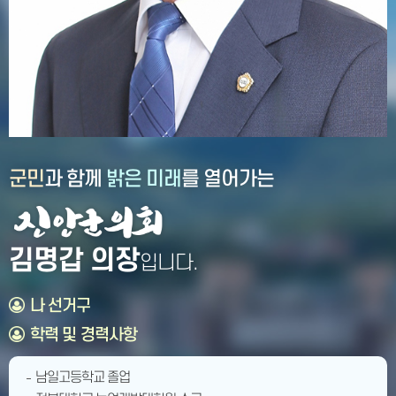
군민
과 함께
밝은 미래
를 열어가는
김명갑 의장
입니다.
나 선거구
학력 및 경력사항
남일고등학교 졸업