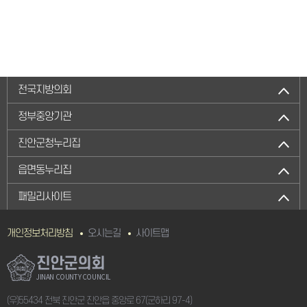
전국지방의회
정부중앙기관
진안군청누리집
읍면동누리집
패밀리사이트
개인정보처리방침
오시는길
사이트맵
진안군의회
JINAN COUNTY COUNCIL
(우)55434 전북 진안군 진안읍 중앙로 67(군하리 97-4)