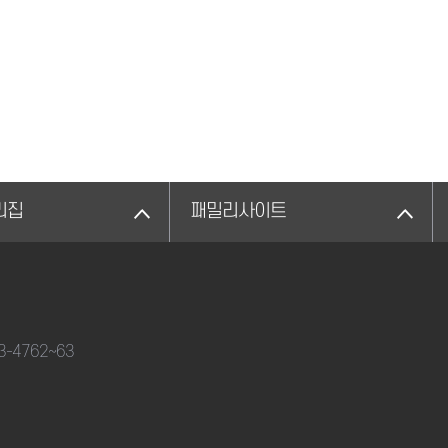
리집
패밀리사이트
33-4762~63