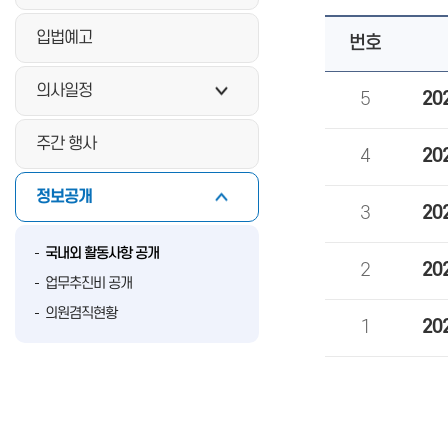
입법예고
번호
의사일정
5
2
주간 행사
4
2
정보공개
3
2
국내외 활동사항 공개
2
20
업무추진비 공개
의원겸직현황
1
2