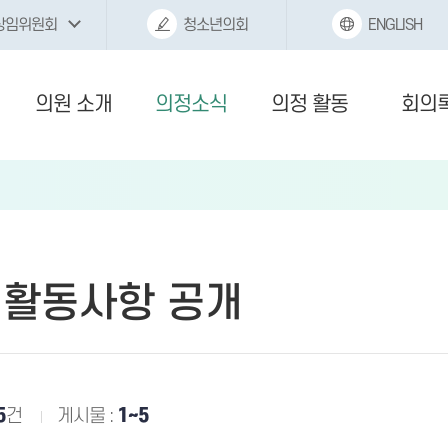
상임위원회
청소년의회
ENGLISH
의원 소개
의정소식
의정 활동
회의
 활동사항 공개
5
건
게시물 :
1~5