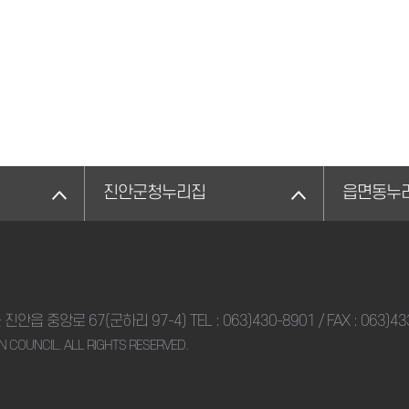
진안군청누리집
읍면동누
군 진안읍 중앙로 67(군하리 97-4)
TEL :
063)430-8901
/ FAX : 063)4
N COUNCIL. ALL RIGHTS RESERVED.