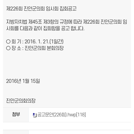
제
226
회 진안군의회 임시회 집회공고
지방자치법 제
45
조 제
3
항의 규정에 따라
제
226
회 진안군의회
임
시회를 다음과 같이
집회함을 공고 합니다
.
○
회
기
: 2016. 1. 21.(1
일간
)
○
장
소
:
진안군의회 본회의장
2016
년
1
월
15
일
진안군의회의장
첨부
공고문안(226회).hwp
[118]