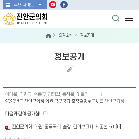
본문바로가기
주요 사이트
진안군의회
JINAN COUNTY COUNCIL
의정소식
정보공개
정보공개
이미옥, 김민규, 손동규, 김명갑, 동창옥, 이루라
2023년도 진안군의회 의원 공무국외 출장결과보고서를
진안군의회
다음과 같이 공개합니다.
진안군의회_의원_공무국외_출장_결과보고서_최종본.pdf
[0]