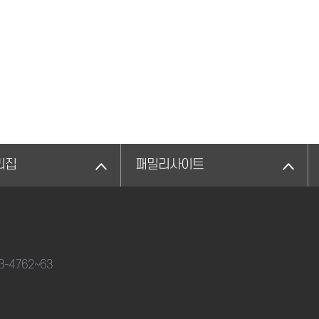
리집
패밀리사이트
33-4762~63