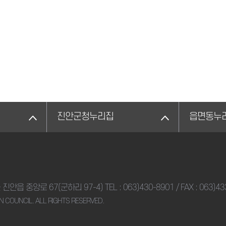
진안군청누리집
읍면동누
군 진안읍 중앙로 67(군하리 97-4)
TEL :
063)430-8901
/ FAX : 063)4
N COUNCIL. ALL RIGHTS RESERVED.