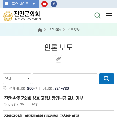
본문바로가기
주요 사이트
진안군의회
JINAN COUNTY COUNCIL
의정 활동
언론 보도
언론 보도
전체게시물 :
800
건
게시물 :
721~730
진안-완주군의회 상호 고향사랑기부금 교차 기부
2025-07-28
590
진안군의회, 이명진의원 대표발의 규칙안 의결